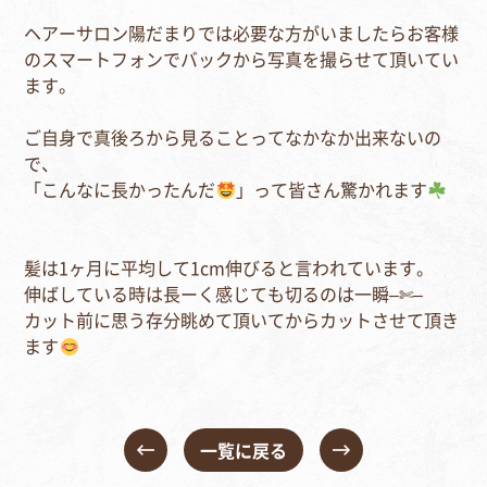
ヘアーサロン陽だまりでは必要な方がいましたらお客様
のスマートフォンでバックから写真を撮らせて頂いてい
ます。
ご自身で真後ろから見ることってなかなか出来ないの
で、
「こんなに長かったんだ
」って皆さん驚かれます
髪は1ヶ月に平均して1cm伸びると言われています。
伸ばしている時は長ーく感じても切るのは一瞬–✄–
カット前に思う存分眺めて頂いてからカットさせて頂き
ます
一覧に戻る