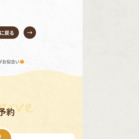
に戻る
がお似合い
予約