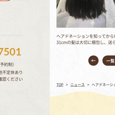
ヘアドネーションを知ってから
31cmの髪は大切に梱包し、送
7501
一覧
完全予約制）
他不定休あり
確認ください
TOP
ニュース
ヘアドネーシ