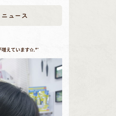
りニュース
増えています✩.*˚