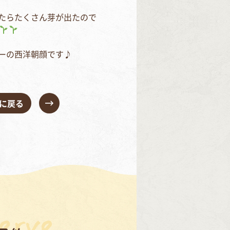
たらたくさん芽が出たので⁣
ーの西洋朝顔です♪⁣
に戻る