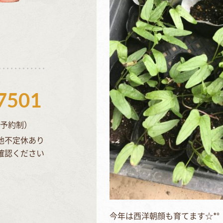
7501
完全予約制）
他不定休あり
確認ください
今年は西洋朝顔も育てます☆*°⁣