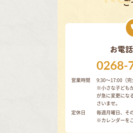
ご
お電話
0268-
営業時間
9:30～17:00
※小さな子ども
が急に変更にな
さいませ。
定休日
毎週月曜日、そ
※カレンダーを