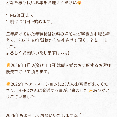
どなた様も良いお年をお迎えください
年内28(日)まで⁣
年明けは4(日)~始めます。⁣
毎年続けていた年賀状は送料の増加など経費の削減も考
えて、2026年の年賀状から失礼させて頂くことにしま
した。⁣
よろしくお願いいたします(⁎ᴗ͈ˬᴗ͈⁎)⁣
2026年1月 2(金)と11(日)は成人式のお支度するお客様
優先でさせて頂きます。⁣
2025年ヘアドネーションに28人のお客様が来てくだ
さり、HEROさんに発送する事が出来ました
ありがと
うございました⁣
2026年もよろしくお願いいたします✩.*˚⁣